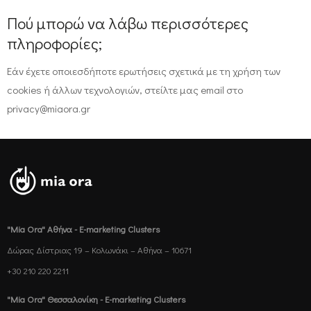
Πού μπορώ να λάβω περισσότερες
πληροφορίες;
Εάν έχετε οποιεσδήποτε ερωτήσεις σχετικά με τη χρήση των
cookies ή άλλων τεχνολογιών, στείλτε μας email στο
privacy@miaora.gr
"Mia Ora" Αθήνα - E-marketing Clusters
Δώρας Δίστριας 19 – Κολωνάκι – Αθήνα – 10671
+30 210 220 2211
"Mia Ora" Θεσσαλονίκη - E-marketing Clusters