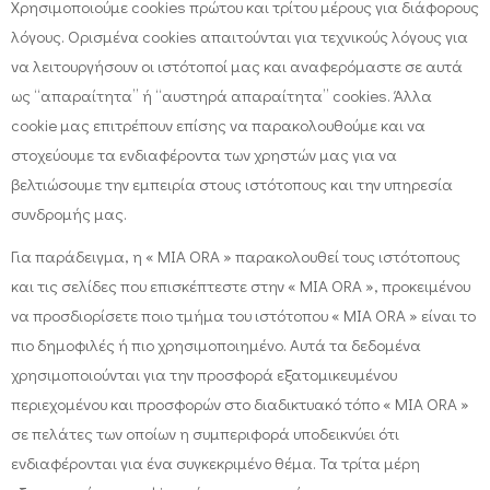
Χρησιμοποιούμε cookies πρώτου και τρίτου μέρους για διάφορους
λόγους. Ορισμένα cookies απαιτούνται για τεχνικούς λόγους για
να λειτουργήσουν οι ιστότοποί μας και αναφερόμαστε σε αυτά
ως “απαραίτητα” ή “αυστηρά απαραίτητα” cookies. Άλλα
cookie μας επιτρέπουν επίσης να παρακολουθούμε και να
στοχεύουμε τα ενδιαφέροντα των χρηστών μας για να
βελτιώσουμε την εμπειρία στους ιστότοπους και την υπηρεσία
συνδρομής μας.
Για παράδειγμα, η « MIA ORA » παρακολουθεί τους ιστότοπους
και τις σελίδες που επισκέπτεστε στην « MIA ORA », προκειμένου
να προσδιορίσετε ποιο τμήμα του ιστότοπου « MIA ORA » είναι το
πιο δημοφιλές ή πιο χρησιμοποιημένο. Αυτά τα δεδομένα
χρησιμοποιούνται για την προσφορά εξατομικευμένου
περιεχομένου και προσφορών στο διαδικτυακό τόπο « MIA ORA »
σε πελάτες των οποίων η συμπεριφορά υποδεικνύει ότι
ενδιαφέρονται για ένα συγκεκριμένο θέμα. Τα τρίτα μέρη