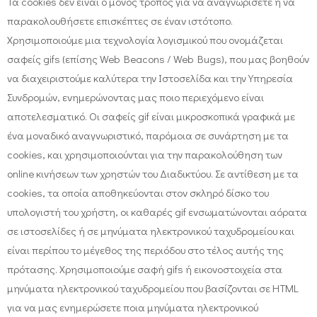
Τα cookies δεν είναι ο μόνος τρόπος για να αναγνωρίσετε ή να
παρακολουθήσετε επισκέπτες σε έναν ιστότοπο.
Χρησιμοποιούμε μια τεχνολογία λογισμικού που ονομάζεται
σαφείς gifs (επίσης Web Beacons / Web Bugs), που μας βοηθούν
να διαχειριστούμε καλύτερα την Ιστοσελίδα και την Υπηρεσία
Συνδρομών, ενημερώνοντας μας ποιο περιεχόμενο είναι
αποτελεσματικό. Οι σαφείς gif είναι μικροσκοπικά γραφικά με
ένα μοναδικό αναγνωριστικό, παρόμοια σε συνάρτηση με τα
cookies, και χρησιμοποιούνται για την παρακολούθηση των
online κινήσεων των χρηστών του Διαδικτύου. Σε αντίθεση με τα
cookies, τα οποία αποθηκεύονται στον σκληρό δίσκο του
υπολογιστή του χρήστη, οι καθαρές gif ενσωματώνονται αόρατα
σε ιστοσελίδες ή σε μηνύματα ηλεκτρονικού ταχυδρομείου και
είναι περίπου το μέγεθος της περιόδου στο τέλος αυτής της
πρότασης. Χρησιμοποιούμε σαφή gifs ή εικονοστοιχεία στα
μηνύματα ηλεκτρονικού ταχυδρομείου που βασίζονται σε HTML
για να μας ενημερώσετε ποια μηνύματα ηλεκτρονικού