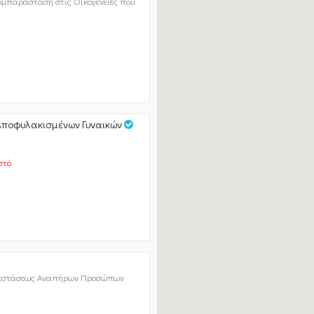
υμπαράσταση στις Οικογένειες που
 Αποφυλακισμένων Γυναικών
στό
αταστάσεως Αναπήρων Προσώπων