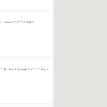
ι Κοινωνικής Επανένταξης
τήριξη των Υπογόνιμων Ζευγαριών με