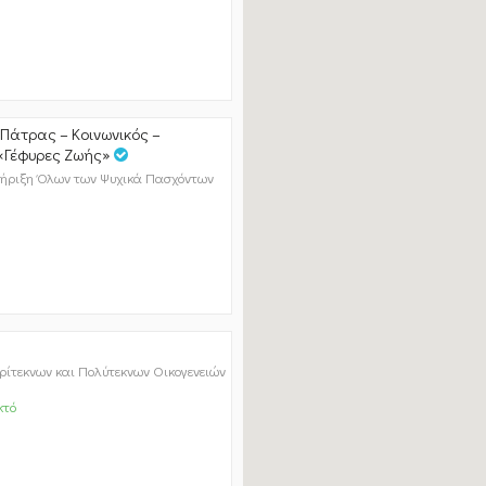
 Πάτρας – Κοινωνικός –
 «Γέφυρες Ζωής»
 Στήριξη Όλων των Ψυχικά Πασχόντων
ρίτεκνων και Πολύτεκνων Οικογενειών
κτό