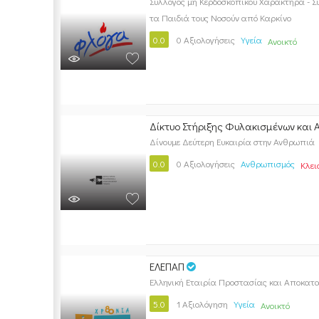
Σύλλογος μη Κερδοσκοπικού Χαρακτήρα - Σ
τα Παιδιά τους Νοσούν από Καρκίνο
0.0
0 Αξιολογήσεις
Υγεία
Ανοικτό
Δίκτυο Στήριξης Φυλακισμένων και
Δίνουμε Δεύτερη Ευκαιρία στην Ανθρωπιά
0.0
0 Αξιολογήσεις
Ανθρωπισμός
Κλει
ΕΛΕΠΑΠ
Ελληνική Εταιρία Προστασίας και Αποκ
5.0
1 Αξιολόγηση
Υγεία
Ανοικτό