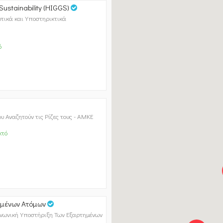
Sustainability (HIGGS)
υτικά και Υποστηρικτικά
ό
 Αναζητούν τις Ρίζες τους - ΑΜΚΕ
κτό
ημένων Ατόμων
ινωνική Υποστήριξη Των Εξαρτημένων