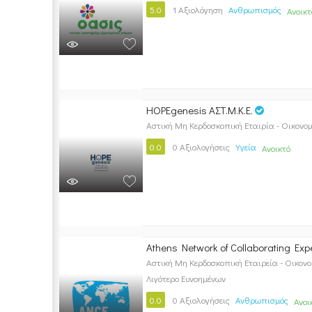
5.0
1 Αξιολόγηση
Ανθρωπισμός
Ανοικτ
HOPEgenesis ΑΣΤ.Μ.Κ.Ε.
Αστική Μη Κερδοσκοπική Εταιρία - Οικονομ
0.0
0 Αξιολογήσεις
Υγεία
Ανοικτό
Athens Network of Collaborating Exp
Αστική Μη Κερδοσκοπική Εταιρεία - Οικον
Λιγότερο Ευνοημένων
0.0
0 Αξιολογήσεις
Ανθρωπισμός
Ανοι