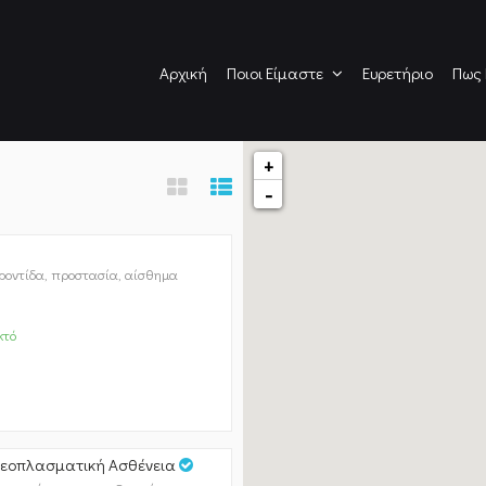
Αρχική
Ποιοι Είμαστε
Ευρετήριο
Πως
+
-
ροντίδα, προστασία, αίσθημα
κτό
 Νεοπλασματική Ασθένεια