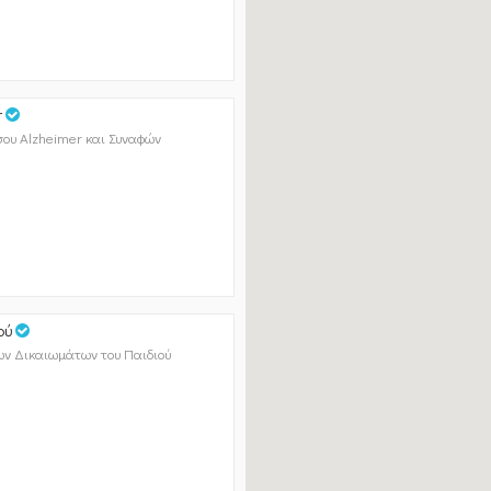
r
ου Alzheimer και Συναφών
ού
ων Δικαιωμάτων του Παιδιού