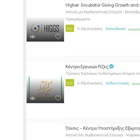
Higher Incubator Giving Growth and 
Αστική μη Κερδοσκοπική Εταιρία - Εκπαιδε
Προγράμματα
0.0
0 Αξιολογήσεις
Εκπαίδευση
Ανοικτ
Κέντρο Ερευνών Ρίζες
Πρόνοια Ενηλίκων Υιοθετημένων Ατόμων που
0.0
0 Αξιολογήσεις
Ανθρωπισμός
Ανοι
Όασις – Κέντρο Υποστήριξης Εξαρτ
Αστική Μη Κερδοσκοπική Εταιρία - Ψυχοκο