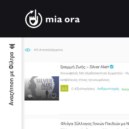
49
Αποτελέσματα
Αναζήτηση με Φίλτρα
Γραμμή Ζωής – Silver Alert
Κοινωφελές Μη Κερδοσκοπικό Σωματείο - Φ
ασφάλειας στους ηλικιωμένους.
0.0
0 Αξιολογήσεις
Ανθρωπισμός
Ανοι
Φλόγα Σύλλογος Γονιών Παιδιών με