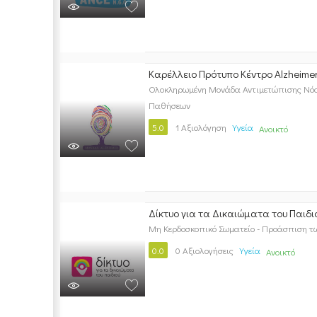
Καρέλλειο Πρότυπο Κέντρο Alzheime
Ολοκληρωμένη Μονάδα Αντιμετώπισης Νόσ
Παθήσεων
5.0
1 Αξιολόγηση
Υγεία
Ανοικτό
Δίκτυο για τα Δικαιώματα του Παιδι
Μη Κερδοσκοπικό Σωματείο - Προάσπιση τ
0.0
0 Αξιολογήσεις
Υγεία
Ανοικτό