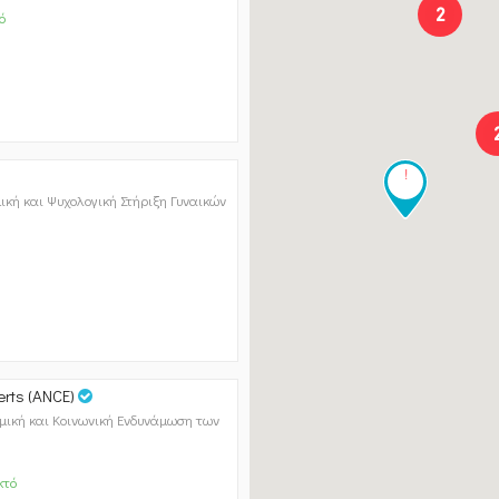
2
ό
!
ική και Ψυχολογική Στήριξη Γυναικών
erts (ANCE)
ομική και Κοινωνική Ενδυνάμωση των
κτό