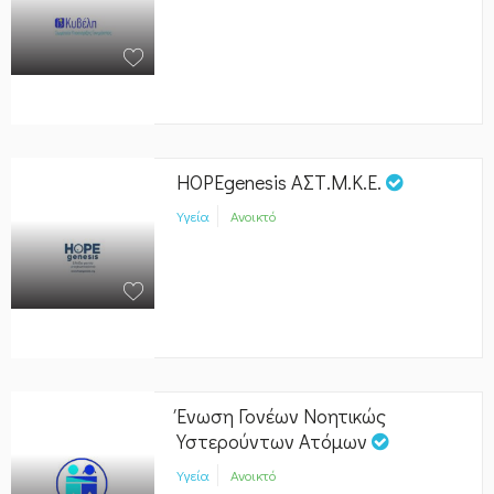
HOPEgenesis ΑΣΤ.Μ.Κ.Ε.
Υγεία
Ανοικτό
Ένωση Γονέων Νοητικώς
Υστερούντων Ατόμων
Υγεία
Ανοικτό