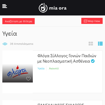
Map View
Αναζήτηση με Φίλτρα
Υγεία
38
Αποτελέσματα
Φλόγα Σύλλογος Γονιών Παιδιών
με Νεοπλασματική Ασθένεια
Υγεία
Ανοικτό