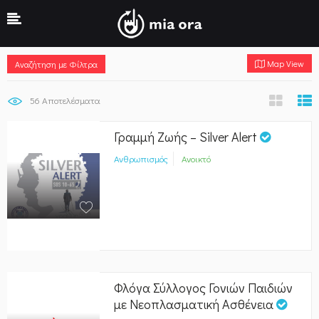
Map View
Αναζήτηση με Φίλτρα
56
Αποτελέσματα
Γραμμή Ζωής – Silver Alert
Ανθρωπισμός
Ανοικτό
Φλόγα Σύλλογος Γονιών Παιδιών
με Νεοπλασματική Ασθένεια