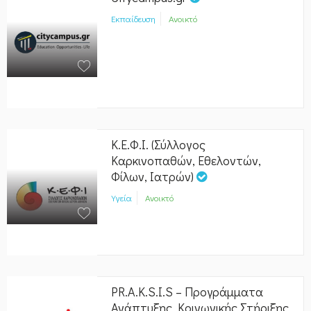
Εκπαίδευση
Ανοικτό
Κ.Ε.Φ.Ι. (Σύλλογος
Καρκινοπαθών, Εθελοντών,
Φίλων, Ιατρών)
Υγεία
Ανοικτό
PR.A.K.S.I.S – Προγράμματα
Ανάπτυξης, Κοινωνικής Στήριξης