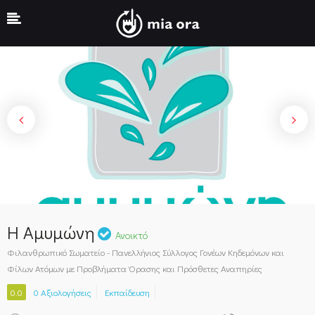
Show Sidebar
Η Αμυμώνη
Ανοικτό
Φιλανθρωπικό Σωματείο - Πανελλήνιος Σύλλογος Γονέων Κηδεμόνων και
Φίλων Ατόμων με Προβλήματα Όρασης και Πρόσθετες Αναπηρίες
0.0
0 Αξιολογήσεις
Εκπαίδευση