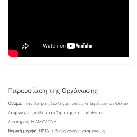
Παρουσίαση της Οργάνωσης
Όνομα
: Πανελλήνιος Σύλλογος Γονέων Κηδεμόνων και Φίλων
Ατόμων με Προβλήματα Όρασης και Πρόσθετες
Αναπηρίες“Η ΑΜΥΜΩΝΗ”.
Νομική μορφή
: ΝΠΙΔ, ειδικώς αναγνωρισμένο ως