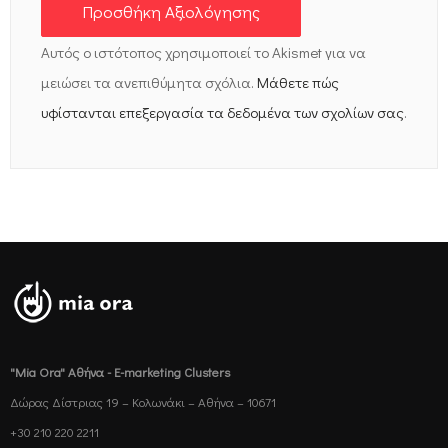
Αυτός ο ιστότοπος χρησιμοποιεί το Akismet για να
μειώσει τα ανεπιθύμητα σχόλια.
Μάθετε πώς
υφίστανται επεξεργασία τα δεδομένα των σχολίων σας
.
"Mia Ora" Αθήνα - E-marketing Clusters
Δώρας Δίστριας 19 – Κολωνάκι – Αθήνα – 10671
+30 210 220 2211