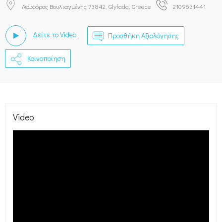
Λεωφόρος Βουλιαγμένης 73842, Glyfada, Greece
2109631441
Δείτε το Video
Προσθήκη Αξιολόγησης
Κοινοποίηση
Video