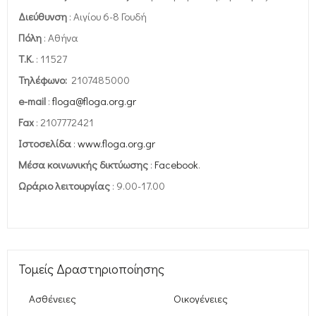
Διεύθυνση
: Αιγίου 6-8 Γουδή
Πόλη
: Αθήνα
Τ.Κ.
: 11527
Τηλέφωνο:
2107485000
e-mail
:
floga@floga.org.gr
Fax
: 2107772421
Ιστοσελίδα
:
www.floga.org.gr
Μέσα κοινωνικής δικτύωσης
:
Facebook
.
Ωράριο λειτουργίας
: 9.00-17.00
Τομείς Δραστηριοποίησης
Ασθένειες
Οικογένειες