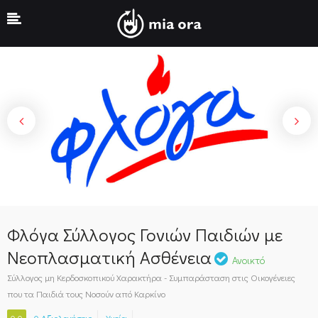
Show Sidebar
Φλόγα Σύλλογος Γονιών Παιδιών με
Νεοπλασματική Ασθένεια
Ανοικτό
Σύλλογος μη Κερδοσκοπικού Χαρακτήρα - Συμπαράσταση στις Οικογένειες
που τα Παιδιά τους Νοσούν από Καρκίνο
0.0
0 Αξιολογήσεις
Υγεία